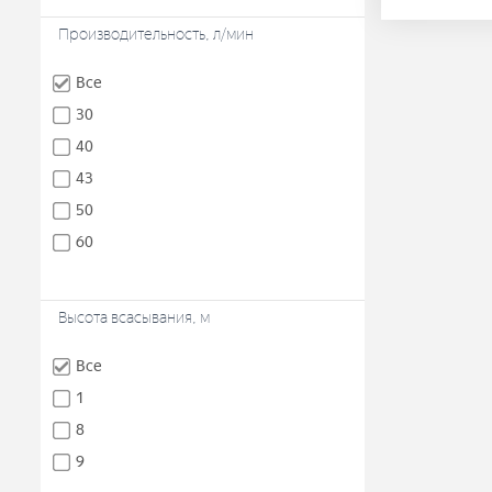
Производительность, л/мин
Все
30
40
43
50
60
Высота всасывания, м
Все
1
8
9