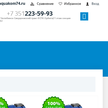
aquakom74.ru
Сравнение
Избранное
Вход
+7 351
223-59-93
. Челябинск Свердловский тракт 8 (ТК Орбита) 1 этаж секция
02