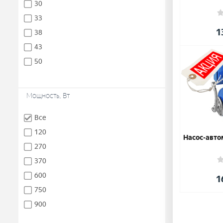
30
33
1
38
43
50
Мощность, Вт
Все
120
Насос-авто
270
370
600
1
750
900