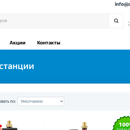
info@
г
1
Акции
Контакты
 станции
вать по: