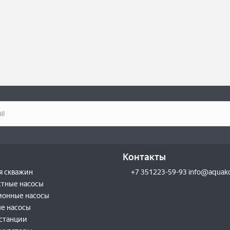
Контакты
я скважин
+7 351223-59-93 info@aquak
тные насосы
ионные насосы
е насосы
станции