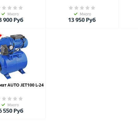
Много
Много
3 900
Руб
13 950
Руб
мат AUTO JET100 L-24
Много
6 550
Руб