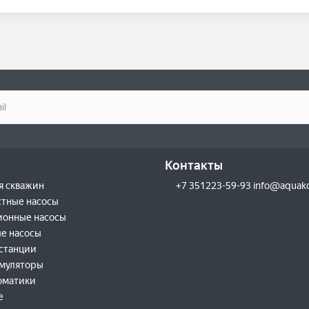
Контакты
я скважин
+7 351223-59-93 info@aquak
тные насосы
ионные насосы
е насосы
станции
умуляторы
оматики
е