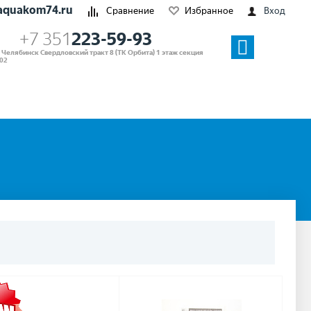
aquakom74.ru
Сравнение
Избранное
Вход
+7 351
223-59-93
. Челябинск Свердловский тракт 8 (ТК Орбита) 1 этаж секция
02