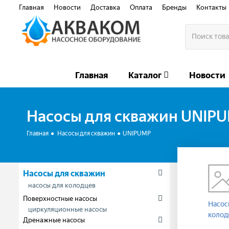
Главная
Новости
Доставка
Оплата
Бренды
Контакты
Главная
Каталог
Новости
Насосы для скважин
UNIPU
Главная
Насосы для скважин
UNIPUMP
Насосы для скважин
насосы для колодцев
Поверхностные насосы
Насос
циркуляционные насосы
колод
Дренажные насосы