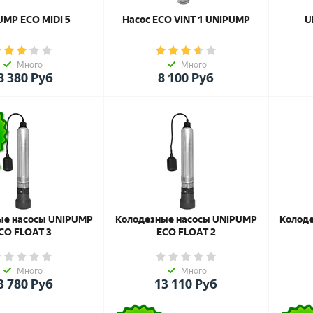
UMP ЕСО MIDI 5
Насос ECO VINT 1 UNIPUMP
U
Много
Много
8 380
Руб
8 100
Руб
ые насосы UNIPUMP
Колодезные насосы UNIPUMP
Колод
CO FLOAT 3
ECO FLOAT 2
Много
Много
3 780
Руб
13 110
Руб