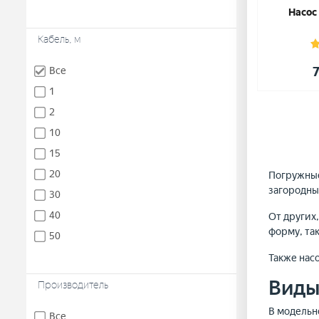
Насос
Кабель, м
7
Все
1
2
10
15
20
Погружные
загородных
30
40
От других
форму, та
50
Также нас
Вид
Производитель
В модельн
Все