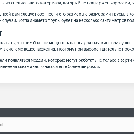
ны из специального материала, который не подвержен коррозии, ч
упкой Вам следует соотнести его размеры с размерами трубы, в ко
ом случаи, когда диаметр трубы будет на несколько сантиметров б
т
полагать, что чем больше мощность насоса для скважин, тем лучше
м в системе водоснабжения. Поэтому при выборе тщательно проко
али появляться модели, которые могут работать не только в верти
менения скважинного насоса еще более широкой.