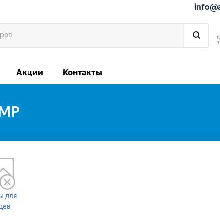
info@
г
1
Акции
Контакты
MP
ы для
цев