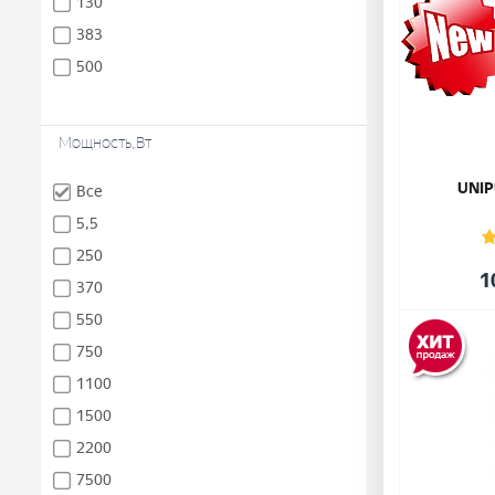
130
383
500
Мощность,Вт
UNIP
Все
5,5
250
1
370
550
750
1100
1500
2200
7500