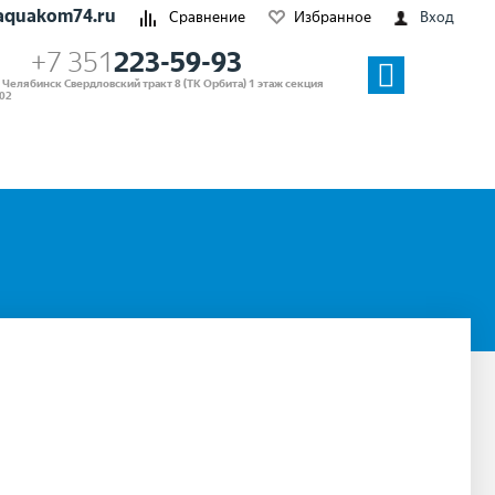
aquakom74.ru
Сравнение
Избранное
Вход
+7 351
223-59-93
. Челябинск Свердловский тракт 8 (ТК Орбита) 1 этаж секция
02