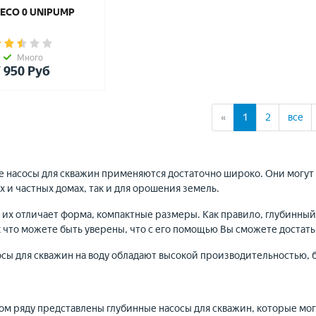
 ECO 0 UNIPUMP
Много
 950
Руб
назад
(current)
«
1
2
все
 насосы для скважин применяются достаточно широко. Они могут и
 и частных домах, так и для орошения земель.
, их отличает форма, компактные размеры. Как правило, глубинн
к что можете быть уверены, что с его помощью Вы сможете достать
осы для скважин на воду обладают высокой производительностью,
ы
ом ряду представлены глубинные насосы для скважин, которые могу