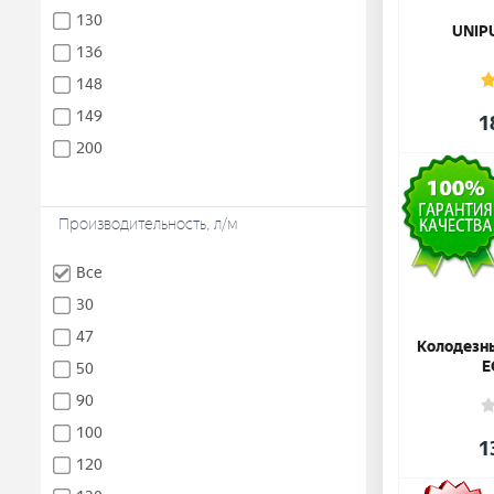
130
UNIP
136
148
149
1
200
Производительность, л/м
Все
30
47
Колодезн
E
50
90
100
1
120