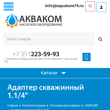
info@aquakom74.ru
+7 351
223-59-93
г. Челябинск Свердловский тракт 8 (ТК Орбита) 1 этаж секция
102
Каталог
Адаптер скважинный
1.1/4"
Главная
Комплектующие
Оголовки для скважин
UNIPUMP