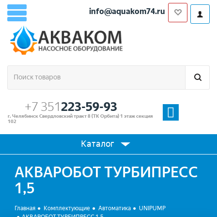
info@aquakom74.ru
+7 351
223-59-93
г. Челябинск Свердловский тракт 8 (ТК Орбита) 1 этаж секция
102
Каталог
АКВАРОБОТ ТУРБИПРЕСС
1,5
Главная
Комплектующие
Автоматика
UNIPUMP