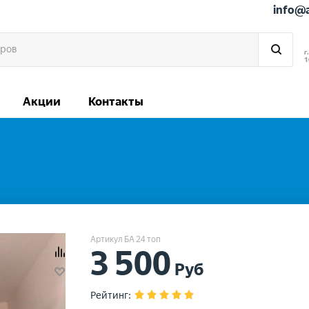
info@
г
1
Акции
Контакты
Артикул БА 24 топ
3 500
Руб
Рейтинг
: