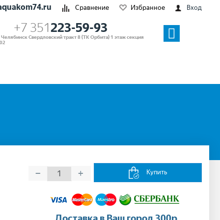
aquakom74.ru
Сравнение
Избранное
Вход
+7 351
223-59-93
. Челябинск Свердловский тракт 8 (ТК Орбита) 1 этаж секция
02
−
+
Купить
Доставка в Ваш город 300р