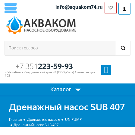
info@aquakom74.ru
+7 351
223-59-93
г. Челябинск Свердловский тракт 8 (ТК Орбита) 1 этаж секция
102
Каталог
Дренажный насос SUB 407
Главная
Дренажные насосы
UNIPUMP
Дренажный насос SUB 407