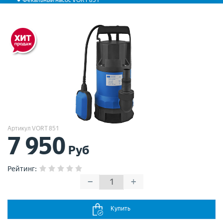
Фекальный насос VORT 851
Артикул VORT 851
7 950
Руб
Рейтинг
:
−
+
Купить