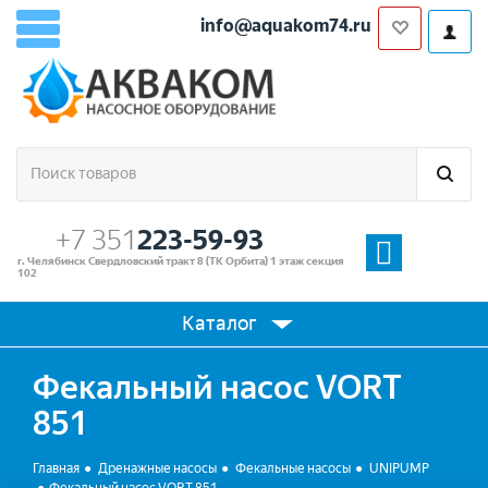
info@aquakom74.ru
+7 351
223-59-93
г. Челябинск Свердловский тракт 8 (ТК Орбита) 1 этаж секция
102
Каталог
Фекальный насос VORT
851
Главная
Дренажные насосы
Фекальные насосы
UNIPUMP