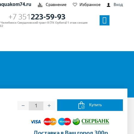
aquakom74.ru
Сравнение
Избранное
Вход
+7 351
223-59-93
. Челябинск Свердловский тракт 8 (ТК Орбита) 1 этаж секция
02
−
+
Купить
Доставка в Ваш город 300р