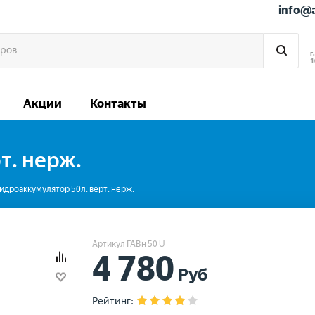
info@
г
1
Акции
Контакты
т. нерж.
идроаккумулятор 50л. верт. нерж.
Артикул ГАВн 50 U
4 780
Руб
Рейтинг
: