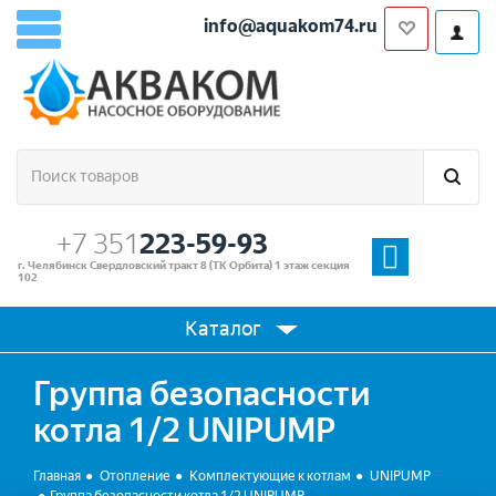
info@aquakom74.ru
+7 351
223-59-93
г. Челябинск Свердловский тракт 8 (ТК Орбита) 1 этаж секция
102
Каталог
Группа безопасности
котла 1/2 UNIPUMP
Главная
Отопление
Комплектующие к котлам
UNIPUMP