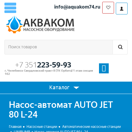
info@aquakom74.ru
+7 351
223-59-93
г. Челябинск Свердловский тракт 8 (ТК Орбита) 1 этаж секция
102
Каталог
Насос-автомат AUTO JET
80 L-24
Главная
Насосные станции
Автоматические насосные станции