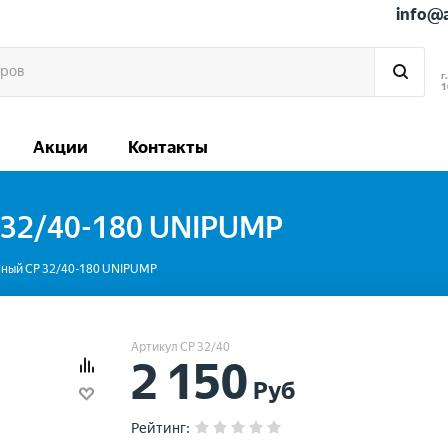
info@
г
1
Акции
Контакты
 32/40-180 UNIPUMP
нный CP 32/40-180 UNIPUMP
Артикул CP 32/40
2 150
Руб
Рейтинг
: