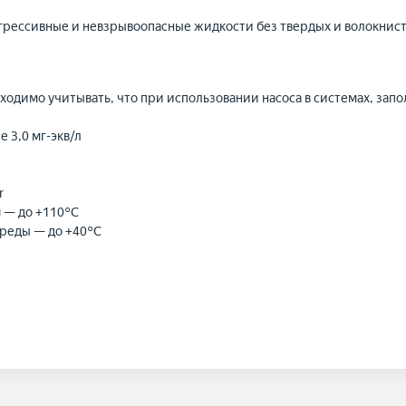
агрессивные и невзрывоопасные жидкости без твердых и волокнис
одимо учитывать, что при использовании насоса в системах, зап
 3,0 мг-экв/л
r
 — до +110°С
реды — до +40°С