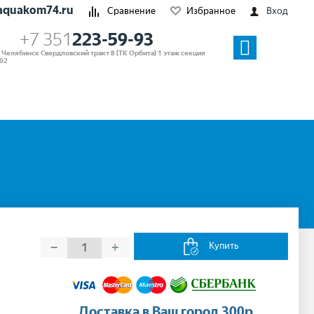
aquakom74.ru
Сравнение
Избранное
Вход
+7 351
223-59-93
. Челябинск Свердловский тракт 8 (ТК Орбита) 1 этаж секция
02
−
+
Купить
Доставка в Ваш город 300р