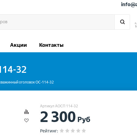
info@
г
1
Акции
Контакты
114-32
кважинный оголовок ОС-114-32
Артикул АОСП 114-32
2 300
Руб
Рейтинг
: