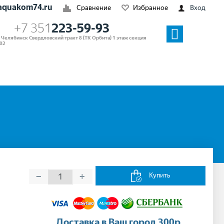
aquakom74.ru
Сравнение
Избранное
Вход
+7 351
223-59-93
. Челябинск Свердловский тракт 8 (ТК Орбита) 1 этаж секция
02
−
+
Купить
Доставка в Ваш город 300р