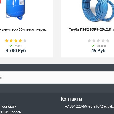
умулятор 50л. верт. нерж.
Труба ПЭ32 SDR9-25х2,8 
Мало
Много
4 780
Руб
45
Руб
Контакты
я скважин
+7 351223-59-93 info@aquak
тные насосы