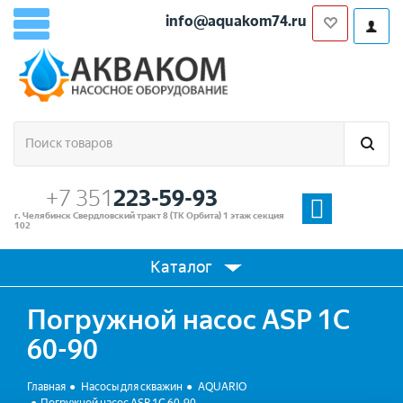
info@aquakom74.ru
+7 351
223-59-93
г. Челябинск Свердловский тракт 8 (ТК Орбита) 1 этаж секция
102
Каталог
Погружной насос ASP 1C
60-90
Главная
Насосы для скважин
AQUARIO