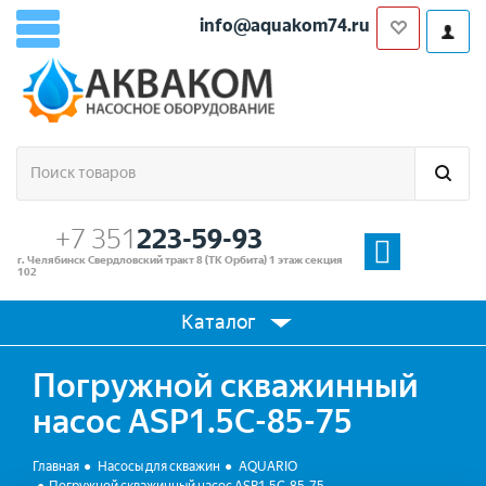
info@aquakom74.ru
+7 351
223-59-93
г. Челябинск Свердловский тракт 8 (ТК Орбита) 1 этаж секция
102
Каталог
Погружной скважинный
насос ASP1.5С-85-75
Главная
Насосы для скважин
AQUARIO