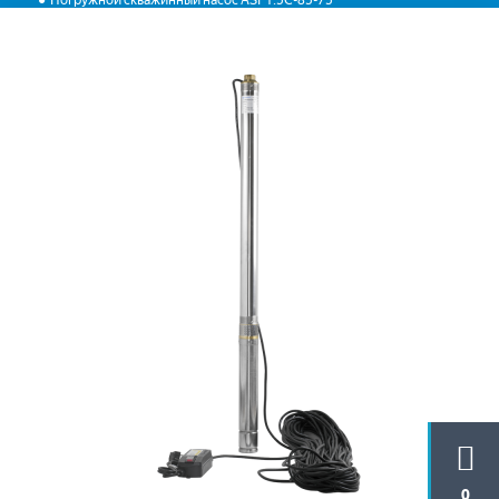
Погружной скважинный насос ASP1.5С-85-75
0