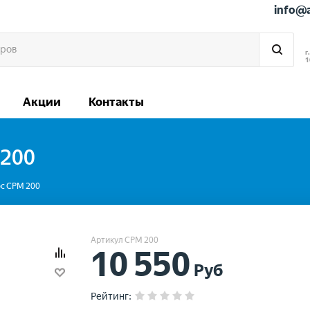
info@
г
1
Акции
Контакты
 200
с CPM 200
Артикул CPM 200
10 550
Руб
Рейтинг
: