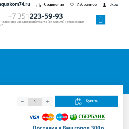
aquakom74.ru
Сравнение
Избранное
Вход
+7 351
223-59-93
. Челябинск Свердловский тракт 8 (ТК Орбита) 1 этаж секция
02
−
+
Купить
Доставка в Ваш город 300р