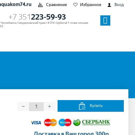
aquakom74.ru
Сравнение
Избранное
Вход
+7 351
223-59-93
. Челябинск Свердловский тракт 8 (ТК Орбита) 1 этаж секция
02
−
+
Купить
Доставка в Ваш город 300р