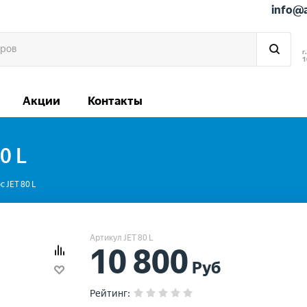
info@
г
1
Акции
Контакты
0 L
 JET 80 L
Артикул JET 80 L
10 800
Руб
Рейтинг
: