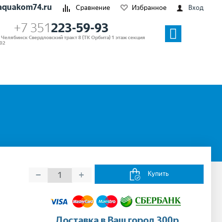
aquakom74.ru
Сравнение
Избранное
Вход
+7 351
223-59-93
. Челябинск Свердловский тракт 8 (ТК Орбита) 1 этаж секция
02
−
+
Купить
Доставка в Ваш город 300р