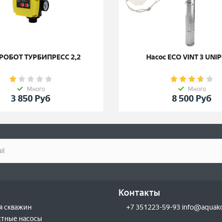
РОБОТ ТУРБИПРЕСС 2,2
Насос ECO VINT 3 UNI
Много
Много
3 850
Руб
8 500
Руб
Контакты
я скважин
+7 351223-59-93 info@aquak
тные насосы