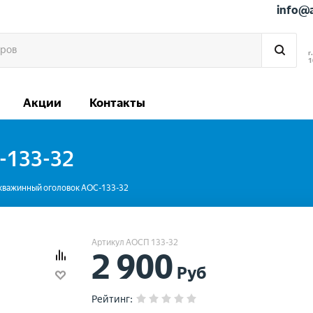
info@
г
1
Акции
Контакты
-133-32
кважинный оголовок АОС-133-32
Артикул АОСП 133-32
2 900
Руб
Рейтинг
: