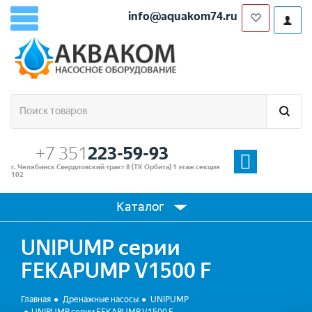
info@aquakom74.ru
+7 351
223-59-93
г. Челябинск Свердловский тракт 8 (ТК Орбита) 1 этаж секция
102
Каталог
UNIPUMP серии
FEKAPUMP V1500 F
Главная
Дренажные насосы
UNIPUMP