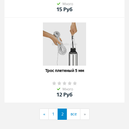
Много
15
Руб
Трос плетеный 5 мм
Много
12
Руб
назад
(current)
вперёд
«
1
2
все
»